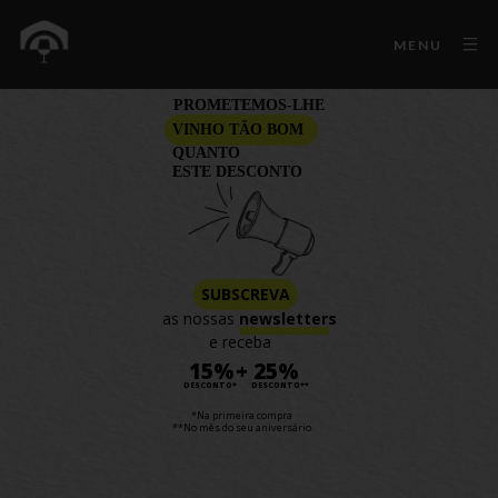
MENU
PROMETEMOS-LHE
VINHO TÃO BOM
QUANTO
ESTE DESCONTO
SUBSCREVA
as nossas
newsletters
e receba
15%
+
25%
DESCONTO*
DESCONTO**
*Na primeira compra
**No mês do seu aniversário