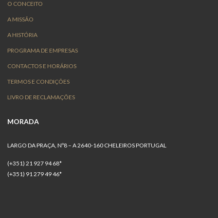
O CONCEITO
A MISSÃO
A HISTÓRIA
PROGRAMA DE EMPRESAS
CONTACTOS E HORÁRIOS
TERMOS E CONDIÇÕES
LIVRO DE RECLAMAÇÕES
MORADA
LARGO DA PRAÇA, Nº8 – A 2640-160 CHELEIROS PORTUGAL
(+351) 21 927 94 68*
(+351) 91 279 49 46*