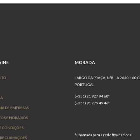
INE
MORADA
ITO
LARGO DA PRAÇA, Nº8 – A 2640-160 
PORTUGAL
O
(+351) 21 927 94 68*
IA
(+351) 91 279 49 46*
A DE EMPRESAS
OS E HORÁRIOS
E CONDIÇÕES
*Chamada para a rede fixa nacional
E RECLAMAÇÕES