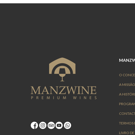
MANZW
O CONCE
A MISSÃ
A HISTÓR
PROGRAM
CONTACT
TERMOS 
LIVRO D