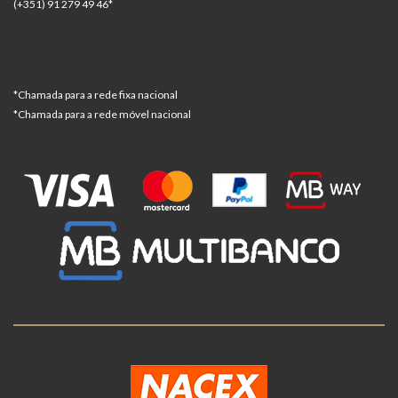
(+351) 91 279 49 46*
*Chamada para a rede fixa nacional
*Chamada para a rede móvel nacional