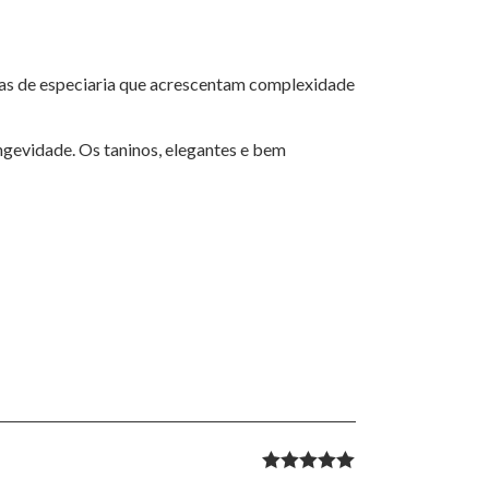
mas de especiaria que acrescentam complexidade
ongevidade. Os taninos, elegantes e bem
Rated
5
out