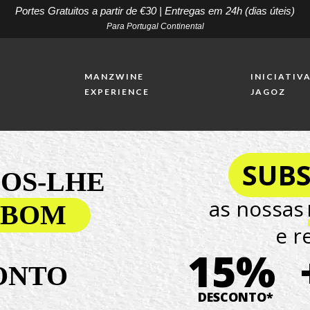
Portes Gratuitos a partir de €30 | Entregas em 24h (dias úteis)
Para Portugal Continental
MANZWINE
INICIATIV
E
EXPERIENCE
JAGOZ
SUB
OS-LHE
as nossas
 BOM
e r
15%
ONTO
DESCONTO*