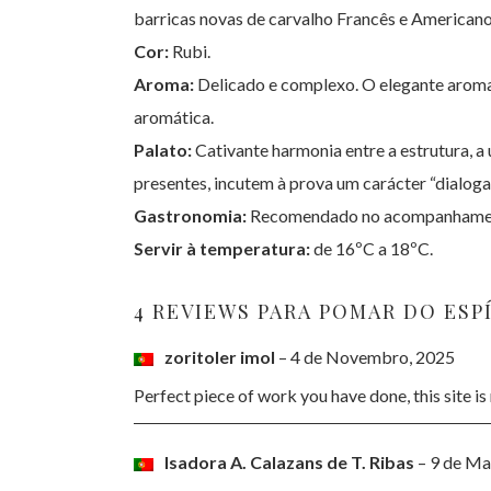
barricas novas de carvalho Francês e Americano
Cor:
Rubi.
Aroma:
Delicado e complexo. O elegante aroma
aromática.
Palato:
Cativante harmonia entre a estrutura, a
presentes, incutem à prova um carácter “dialoga
Gastronomia:
Recomendado no acompanhamento 
Servir à temperatura:
de 16ºC a 18ºC.
4 REVIEWS PARA
POMAR DO ESP
zoritoler imol
–
4 de Novembro, 2025
Perfect piece of work you have done, this site is
Isadora A. Calazans de T. Ribas
–
9 de Ma