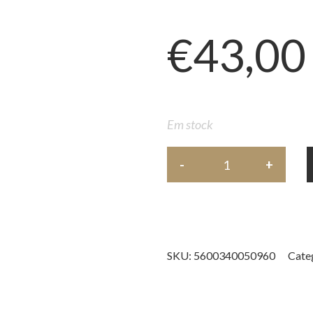
€
43,00
Em stock
SKU:
5600340050960
Cate