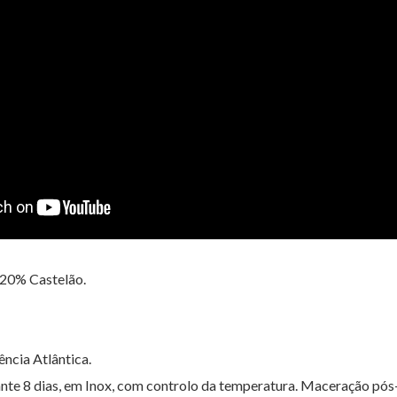
20% Castelão.
ncia Atlântica.
nte 8 dias, em Inox, com controlo da temperatura. Maceração pó