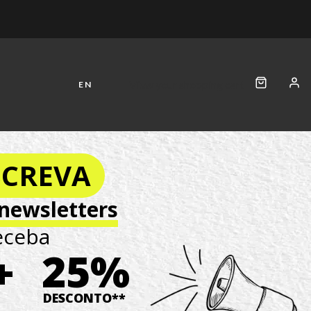
A
View your shopping cart
EN
SCREVA
newsletters
eceba
25%
+
DESCONTO**