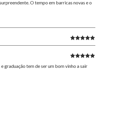
 surpreendente. O tempo em barricas novas e o
of 5
Rated
5
out
of 5
Rated
5
out
a e graduação tem de ser um bom vinho a sair
of 5